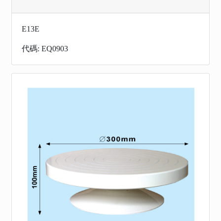
E13E
代碼: EQ0903